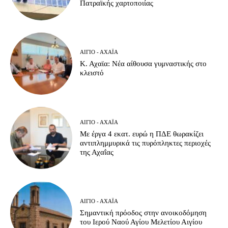
Πατραϊκής χαρτοποιίας
ΑΊΓΙΟ - ΑΧΑΪ́Α
Κ. Αχαϊα: Νέα αίθουσα γυμναστικής στο
κλειστό
ΑΊΓΙΟ - ΑΧΑΪ́Α
Με έργα 4 εκατ. ευρώ η ΠΔΕ θωρακίζει
αντιπλημμυρικά τις πυρόπληκτες περιοχές
της Αχαΐας
ΑΊΓΙΟ - ΑΧΑΪ́Α
Σημαντική πρόοδος στην ανοικοδόμηση
του Ιερού Ναού Αγίου Μελετίου Αιγίου