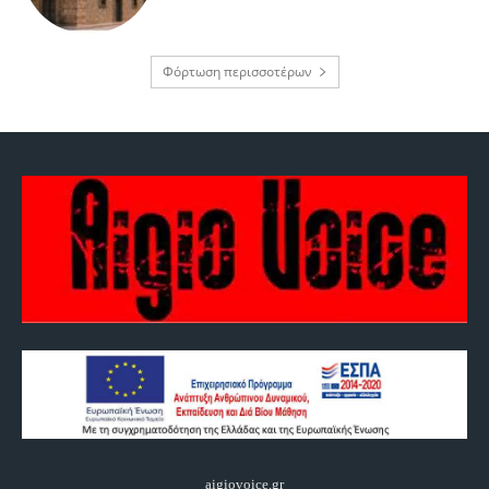
Φόρτωση περισσοτέρων
aigiovoice.gr