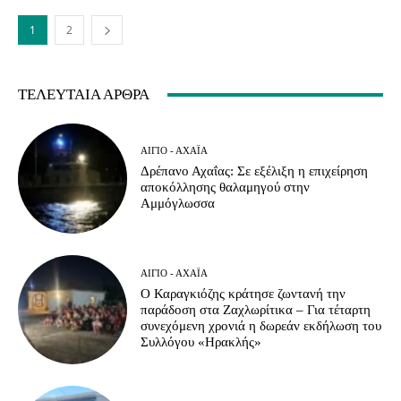
1
2
ΤΕΛΕΥΤΑΊΑ ΆΡΘΡΑ
ΑΊΓΙΟ - ΑΧΑΪ́Α
Δρέπανο Αχαΐας: Σε εξέλιξη η επιχείρηση
αποκόλλησης θαλαμηγού στην
Αμμόγλωσσα
ΑΊΓΙΟ - ΑΧΑΪ́Α
Ο Καραγκιόζης κράτησε ζωντανή την
παράδοση στα Ζαχλωρίτικα – Για τέταρτη
συνεχόμενη χρονιά η δωρεάν εκδήλωση του
Συλλόγου «Ηρακλής»