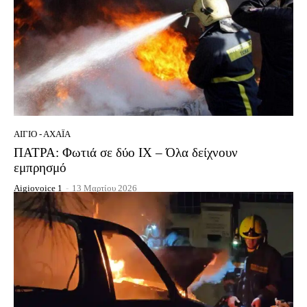
ΑΊΓΙΟ - ΑΧΑΪ́Α
ΠΑΤΡΑ: Φωτιά σε δύο ΙΧ – Όλα δείχνουν
εμπρησμό
Aigiovoice 1
-
13 Μαρτίου 2026