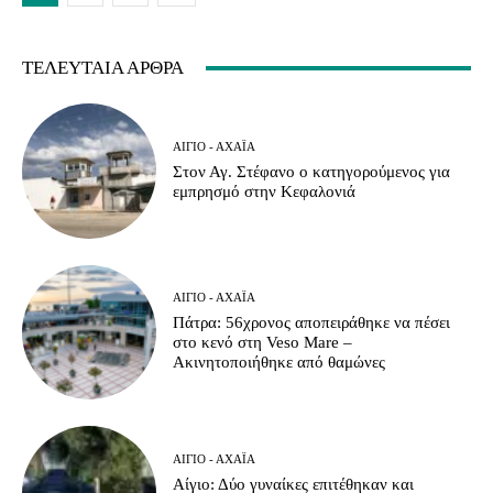
ΤΕΛΕΥΤΑΊΑ ΆΡΘΡΑ
ΑΊΓΙΟ - ΑΧΑΪ́Α
Στον Αγ. Στέφανο ο κατηγορούμενος για
εμπρησμό στην Κεφαλονιά
ΑΊΓΙΟ - ΑΧΑΪ́Α
Πάτρα: 56χρονος αποπειράθηκε να πέσει
στο κενό στη Veso Mare –
Ακινητοποιήθηκε από θαμώνες
ΑΊΓΙΟ - ΑΧΑΪ́Α
Αίγιο: Δύο γυναίκες επιτέθηκαν και