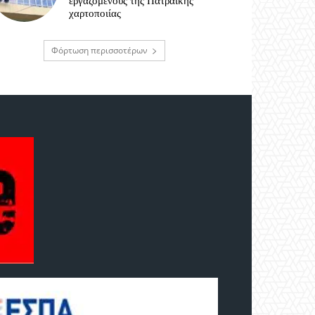
εργαζόμενους της Πατραϊκής
χαρτοποιίας
Φόρτωση περισσοτέρων