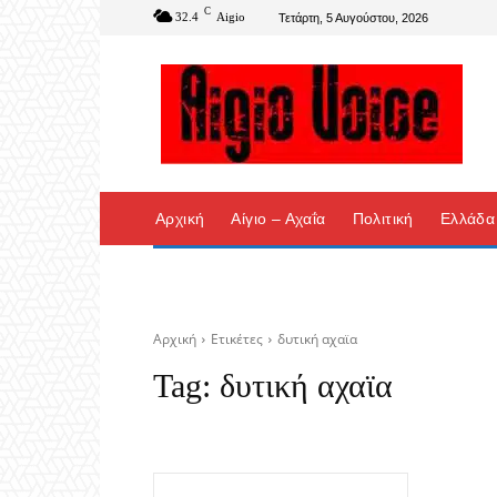
C
32.4
Aigio
Τετάρτη, 5 Αυγούστου, 2026
Αρχική
Αίγιο – Αχαΐα
Πολιτική
Ελλάδα
Αρχική
Ετικέτες
δυτική αχαϊα
Tag:
δυτική αχαϊα