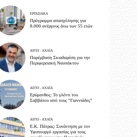
ΕΡΓΑΣΙΑΚΆ
Πρόγραμμα απασχόλησης για
8.000 ανέργους άνω των 55 ετών
ΑΊΓΙΟ - ΑΧΑΪ́Α
Παρέμβαση Σκιαδαρέση για την
Περιφερειακή Ναυπάκτου
ΑΊΓΙΟ - ΑΧΑΪ́Α
Ερύμανθος: Το γλέντι του
Σαββάτου από τους “Γιαννιάδες”
ΑΊΓΙΟ - ΑΧΑΪ́Α
Ε.Κ. Πάτρας: Συνάντηση με τον
Υφυπουργό εργασίας για τους