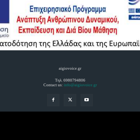
aigiovoice.gr
Τηλ. 6980794806
Contact us:
info@aigiovoice.gr