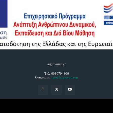
aigiovoice.gr
Τηλ. 6980794806
Contact us:
info@aigiovoice.gr