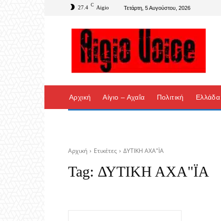
C
27.4
Aigio
Τετάρτη, 5 Αυγούστου, 2026
Αρχική
Αίγιο – Αχαΐα
Πολιτική
Ελλάδα
Αρχική
Ετικέτες
ΔΥΤΙΚΗ ΑΧΑ"ΪΑ
Tag:
ΔΥΤΙΚΗ ΑΧΑ"ΪΑ