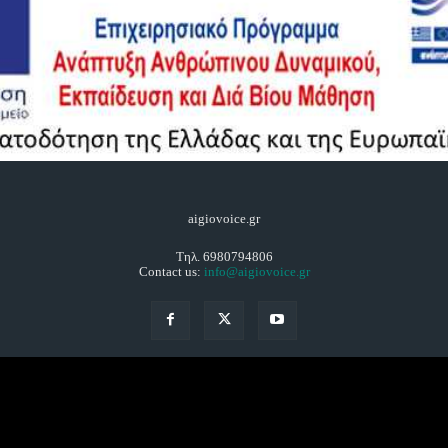
aigiovoice.gr
Τηλ. 6980794806
Contact us:
info@aigiovoice.gr