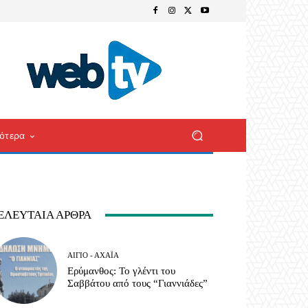
ότερα
ΕΛΕΥΤΑΊΑ ΆΡΘΡΑ
ΑΊΓΙΟ - ΑΧΑΪ́Α
Ερύμανθος: Το γλέντι του
Σαββάτου από τους “Γιαννιάδες”