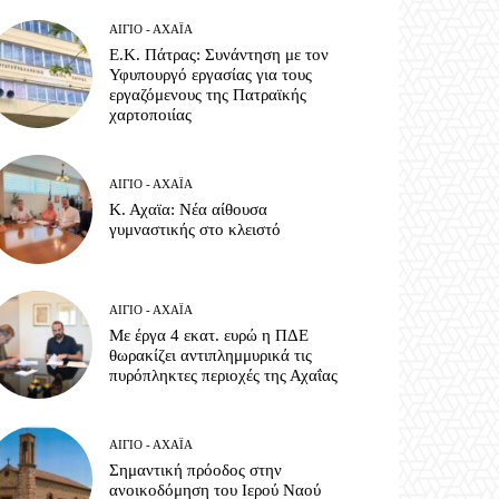
ΑΊΓΙΟ - ΑΧΑΪ́Α
Ε.Κ. Πάτρας: Συνάντηση με τον
Υφυπουργό εργασίας για τους
εργαζόμενους της Πατραϊκής
χαρτοποιίας
ΑΊΓΙΟ - ΑΧΑΪ́Α
Κ. Αχαϊα: Νέα αίθουσα
γυμναστικής στο κλειστό
ΑΊΓΙΟ - ΑΧΑΪ́Α
Με έργα 4 εκατ. ευρώ η ΠΔΕ
θωρακίζει αντιπλημμυρικά τις
πυρόπληκτες περιοχές της Αχαΐας
ΑΊΓΙΟ - ΑΧΑΪ́Α
Σημαντική πρόοδος στην
ανοικοδόμηση του Ιερού Ναού