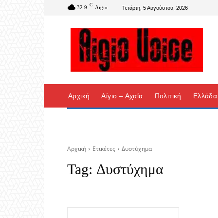
C
32.9
Aigio
Τετάρτη, 5 Αυγούστου, 2026
Αρχική
Αίγιο – Αχαΐα
Πολιτική
Ελλάδα
Αρχική
Ετικέτες
Δυστύχημα
Tag:
Δυστύχημα