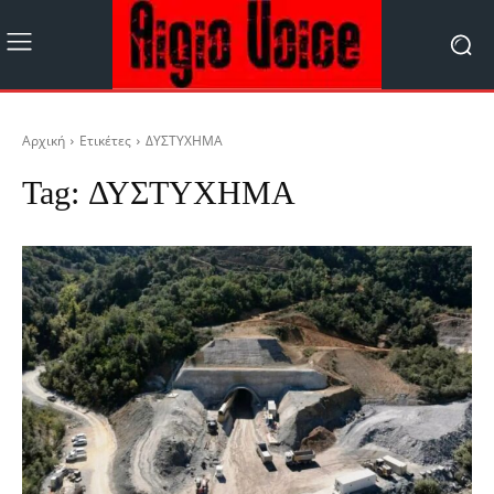
Αρχική
Ετικέτες
ΔΥΣΤΥΧΗΜΑ
Tag:
ΔΥΣΤΥΧΗΜΑ