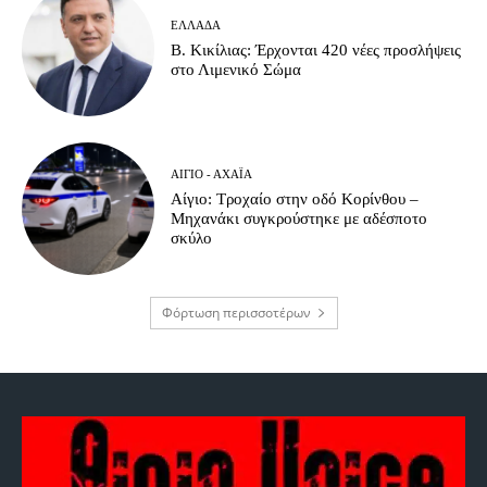
ΕΛΛΆΔΑ
Β. Κικίλιας: Έρχονται 420 νέες προσλήψεις
στο Λιμενικό Σώμα
ΑΊΓΙΟ - ΑΧΑΪ́Α
Αίγιο: Τροχαίο στην οδό Κορίνθου –
Μηχανάκι συγκρούστηκε με αδέσποτο
σκύλο
Φόρτωση περισσοτέρων