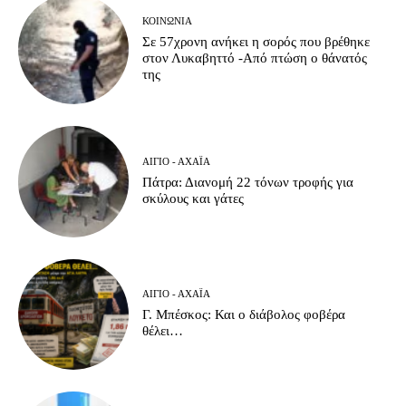
ΚΟΙΝΩΝΊΑ
Σε 57χρονη ανήκει η σορός που βρέθηκε
στον Λυκαβηττό -Από πτώση ο θάνατός
της
ΑΊΓΙΟ - ΑΧΑΪ́Α
Πάτρα: Διανομή 22 τόνων τροφής για
σκύλους και γάτες
ΑΊΓΙΟ - ΑΧΑΪ́Α
Γ. Μπέσκος: Και ο διάβολος φοβέρα
θέλει…