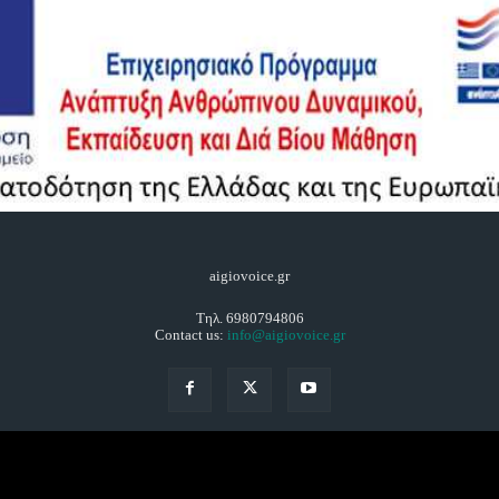
aigiovoice.gr
Τηλ. 6980794806
Contact us:
info@aigiovoice.gr