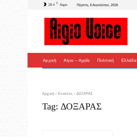
C
28.4
Aigio
Πέμπτη, 6 Αυγούστου, 2026
Αρχική
Αίγιο – Αχαΐα
Πολιτική
Ελλάδα
Αρχική
Ετικέτες
ΔΟΞΑΡΑΣ
Tag:
ΔΟΞΑΡΑΣ