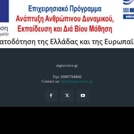
aigiovoice.gr
Τηλ. 6980794806
Contact us:
info@aigiovoice.gr