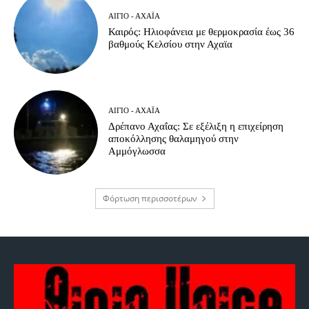
ΑΊΓΙΟ - ΑΧΑΪ́Α
Καιρός: Ηλιοφάνεια με θερμοκρασία έως 36
βαθμούς Κελσίου στην Αχαϊα
ΑΊΓΙΟ - ΑΧΑΪ́Α
Δρέπανο Αχαΐας: Σε εξέλιξη η επιχείρηση
αποκόλλησης θαλαμηγού στην
Αμμόγλωσσα
Φόρτωση περισσοτέρων