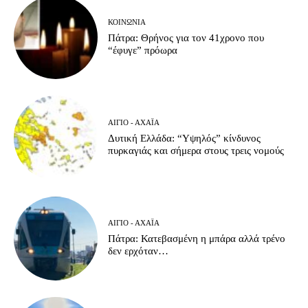
ΚΟΙΝΩΝΊΑ
Πάτρα: Θρήνος για τον 41χρονο που
“έφυγε” πρόωρα
ΑΊΓΙΟ - ΑΧΑΪ́Α
Δυτική Ελλάδα: “Υψηλός” κίνδυνος
πυρκαγιάς και σήμερα στους τρεις νομούς
ΑΊΓΙΟ - ΑΧΑΪ́Α
Πάτρα: Κατεβασμένη η μπάρα αλλά τρένο
δεν ερχόταν…