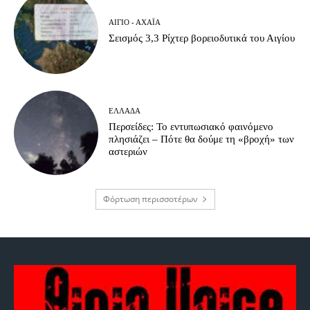
ΑΊΓΙΟ - ΑΧΑΪ́Α
Σεισμός 3,3 Ρίχτερ βορειοδυτικά του Αιγίου
ΕΛΛΆΔΑ
Περσείδες: Το εντυπωσιακό φαινόμενο
πλησιάζει – Πότε θα δούμε τη «βροχή» των
αστεριών
Φόρτωση περισσοτέρων