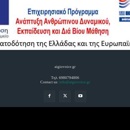
aigiovoice.gr
Τηλ. 6980794806
Contact us:
info@aigiovoice.gr