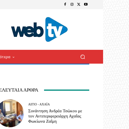
ότερα
ΕΛΕΥΤΑΊΑ ΆΡΘΡΑ
ΑΊΓΙΟ - ΑΧΑΪ́Α
Συνάντηση Ανδρέα Τσώκου με
τον Αντιπεριφερειάρχη Αχαΐας
Φωκίωνα Ζαΐμη