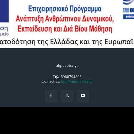
aigiovoice.gr
Τηλ. 6980794806
Contact us:
info@aigiovoice.gr