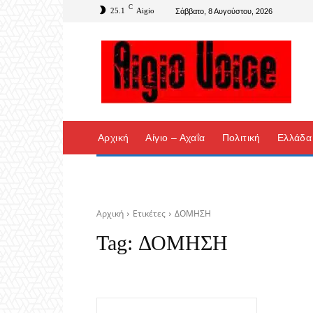
C
25.1
Aigio
Σάββατο, 8 Αυγούστου, 2026
Αρχική
Αίγιο – Αχαΐα
Πολιτική
Ελλάδα
Αρχική
Ετικέτες
ΔΟΜΗΣΗ
Tag:
ΔΟΜΗΣΗ