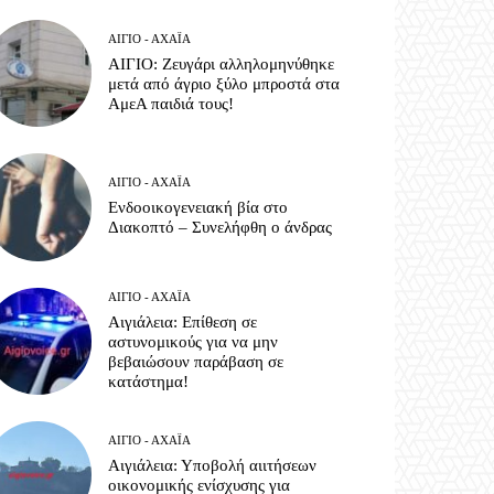
ΑΊΓΙΟ - ΑΧΑΪ́Α
ΑΙΓΙΟ: Ζευγάρι αλληλομηνύθηκε
μετά από άγριο ξύλο μπροστά στα
ΑμεΑ παιδιά τους!
ΑΊΓΙΟ - ΑΧΑΪ́Α
Ενδοοικογενειακή βία στο
Διακοπτό – Συνελήφθη ο άνδρας
ΑΊΓΙΟ - ΑΧΑΪ́Α
Αιγιάλεια: Επίθεση σε
αστυνομικούς για να μην
βεβαιώσουν παράβαση σε
κατάστημα!
ΑΊΓΙΟ - ΑΧΑΪ́Α
Αιγιάλεια: Υποβολή αιιτήσεων
οικονομικής ενίσχυσης για