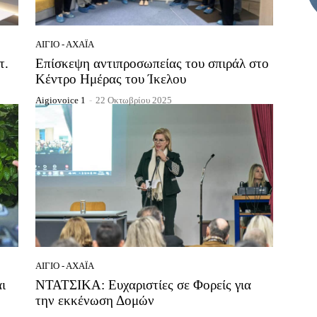
ΑΊΓΙΟ - ΑΧΑΪ́Α
τ.
Επίσκεψη αντιπροσωπείας του σπιράλ στο
Κέντρο Ημέρας του Ίκελου
Aigiovoice 1
-
22 Οκτωβρίου 2025
ΑΊΓΙΟ - ΑΧΑΪ́Α
ι
ΝΤΑΤΣΙΚΑ: Ευχαριστίες σε Φορείς για
την εκκένωση Δομών