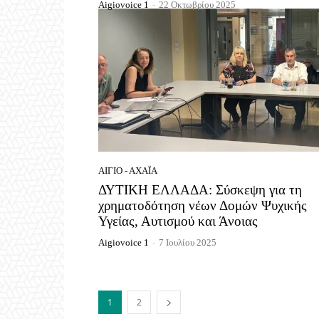
Aigiovoice 1
-
22 Οκτωβρίου 2025
ΑΊΓΙΟ - ΑΧΑΪ́Α
ΔΥΤΙΚΗ ΕΛΛΑΔΑ: Σύσκεψη για τη
χρηματοδότηση νέων Δομών Ψυχικής
Υγείας, Αυτισμού και Άνοιας
Aigiovoice 1
-
7 Ιουλίου 2025
1
2