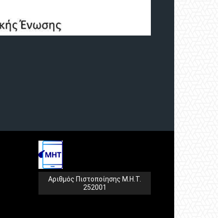
Αριθμός Πιστοποίησης Μ.Η.Τ.
252001