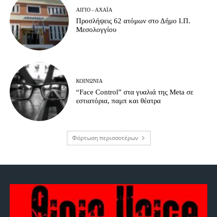
ΑΊΓΙΟ - ΑΧΑΪ́Α
Προσλήψεις 62 ατόμων στο Δήμο Ι.Π.
Μεσολογγίου
ΚΟΙΝΩΝΊΑ
“Face Control” στα γυαλιά της Meta σε
εστιατόρια, παμπ και θέατρα
Φόρτωση περισσοτέρων