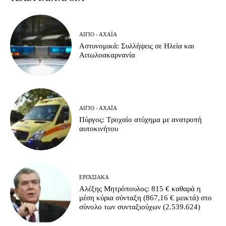
ΑΊΓΙΟ - ΑΧΑΪ́Α
Αστυνομικά: Συλλήψεις σε Ηλεία και
Αιτωλοακαρνανία
ΑΊΓΙΟ - ΑΧΑΪ́Α
Πύργος: Τροχαίο ατύχημα με ανατροπή
αυτοκινήτου
ΕΡΓΑΣΙΑΚΆ
Αλέξης Μητρόπουλος: 815 € καθαρά η
μέση κύρια σύνταξη (867,16 € μεικτά) στο
σύνολο των συνταξιούχων (2.539.624)