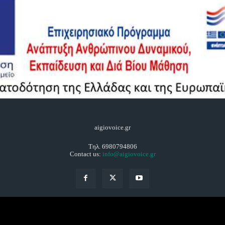
aigiovoice.gr
Τηλ. 6980794806
Contact us:
info@aigiovoice.gr