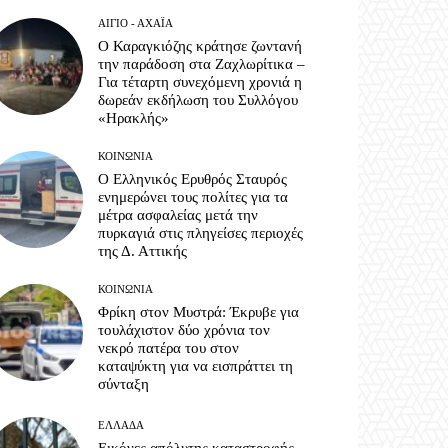
ΑΊΓΙΟ - ΑΧΑΪ́Α
Ο Καραγκιόζης κράτησε ζωντανή
την παράδοση στα Ζαχλωρίτικα –
Για τέταρτη συνεχόμενη χρονιά η
δωρεάν εκδήλωση του Συλλόγου
«Ηρακλής»
ΚΟΙΝΩΝΊΑ
Ο Ελληνικός Ερυθρός Σταυρός
ενημερώνει τους πολίτες για τα
μέτρα ασφαλείας μετά την
πυρκαγιά στις πληγείσες περιοχές
της Δ. Αττικής
ΚΟΙΝΩΝΊΑ
Φρίκη στον Μυστρά: Έκρυβε για
τουλάχιστον δύο χρόνια τον
νεκρό πατέρα του στον
καταψύκτη για να εισπράττει τη
σύνταξη
ΕΛΛΆΔΑ