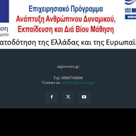
aigiovoice.gr
Τηλ. 6980794806
Contact us:
info@aigiovoice.gr