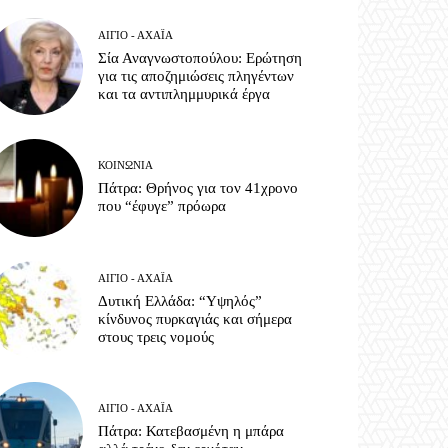
ΑΊΓΙΟ - ΑΧΑΪ́Α
Σία Αναγνωστοπούλου: Ερώτηση
για τις αποζημιώσεις πληγέντων
και τα αντιπλημμυρικά έργα
ΚΟΙΝΩΝΊΑ
Πάτρα: Θρήνος για τον 41χρονο
που “έφυγε” πρόωρα
ΑΊΓΙΟ - ΑΧΑΪ́Α
Δυτική Ελλάδα: “Υψηλός”
κίνδυνος πυρκαγιάς και σήμερα
στους τρεις νομούς
ΑΊΓΙΟ - ΑΧΑΪ́Α
Πάτρα: Κατεβασμένη η μπάρα