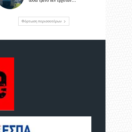
αλλά τρένο δεν ερχόταν…
Φόρτωση περισσοτέρων