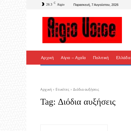
C
26.3
Aigio
Παρασκευή, 7 Αυγούστου, 2026
Αρχική
Αίγιο – Αχαΐα
Πολιτική
Ελλάδα
Αρχική
Ετικέτες
Διόδια αυξήσεις
Tag:
Διόδια αυξήσεις