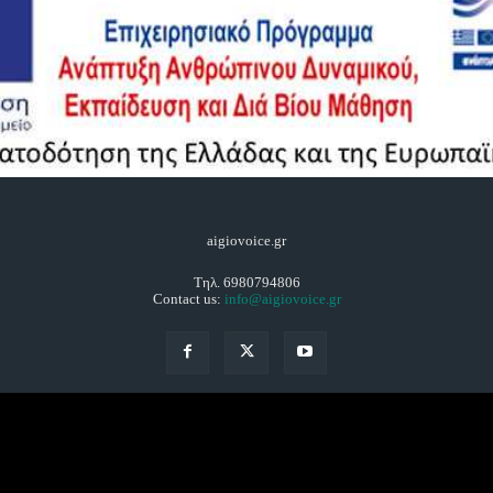
aigiovoice.gr
Τηλ. 6980794806
Contact us:
info@aigiovoice.gr