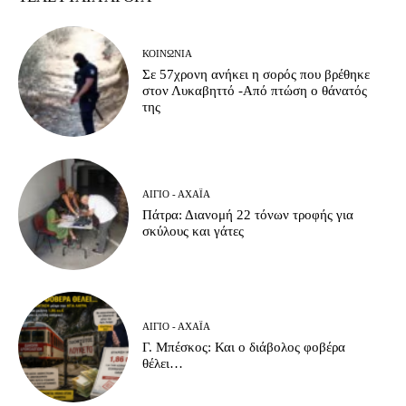
ΚΟΙΝΩΝΊΑ
Σε 57χρονη ανήκει η σορός που βρέθηκε
στον Λυκαβηττό -Από πτώση ο θάνατός
της
ΑΊΓΙΟ - ΑΧΑΪ́Α
Πάτρα: Διανομή 22 τόνων τροφής για
σκύλους και γάτες
ΑΊΓΙΟ - ΑΧΑΪ́Α
Γ. Μπέσκος: Και ο διάβολος φοβέρα
θέλει…