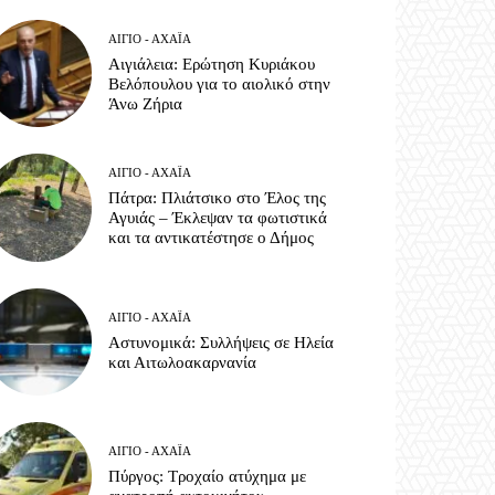
ΑΊΓΙΟ - ΑΧΑΪ́Α
Αιγιάλεια: Ερώτηση Κυριάκου
Βελόπουλου για το αιολικό στην
Άνω Ζήρια
ΑΊΓΙΟ - ΑΧΑΪ́Α
Πάτρα: Πλιάτσικο στο Έλος της
Αγυιάς – Έκλεψαν τα φωτιστικά
και τα αντικατέστησε ο Δήμος
ΑΊΓΙΟ - ΑΧΑΪ́Α
Αστυνομικά: Συλλήψεις σε Ηλεία
και Αιτωλοακαρνανία
ΑΊΓΙΟ - ΑΧΑΪ́Α
Πύργος: Τροχαίο ατύχημα με