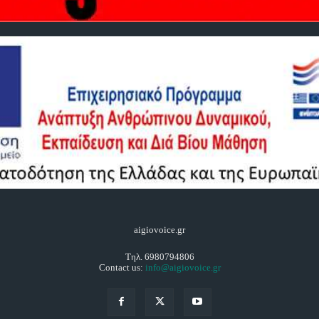
aigiovoice.gr
Τηλ. 6980794806
Contact us:
info@aigiovoice.gr