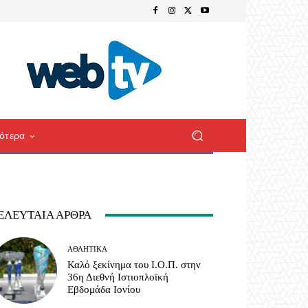
ότερα
ΕΛΕΥΤΑΊΑ ΆΡΘΡΑ
ΑΘΛΗΤΙΚΆ
Καλό ξεκίνημα του Ι.Ο.Π. στην
36η Διεθνή Ιστιοπλοϊκή
Εβδομάδα Ιονίου