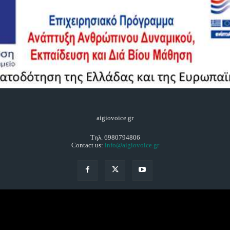
aigiovoice.gr
Τηλ. 6980794806
Contact us:
info@aigiovoice.gr