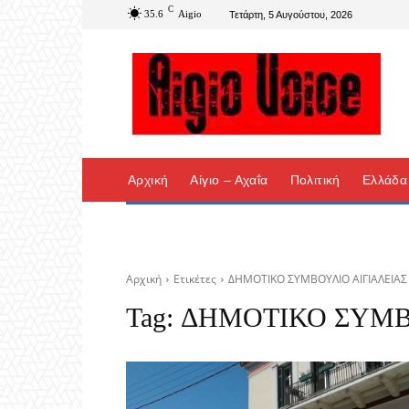
C
35.6
Aigio
Τετάρτη, 5 Αυγούστου, 2026
Αρχική
Αίγιο – Αχαΐα
Πολιτική
Ελλάδα
Αρχική
Ετικέτες
ΔΗΜΟΤΙΚΟ ΣΥΜΒΟΥΛΙΟ ΑΙΓΙΑΛΕΙΑΣ
Tag:
ΔΗΜΟΤΙΚΟ ΣΥΜΒ