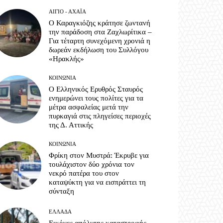
ΑΊΓΙΟ - ΑΧΑΪ́Α
Ο Καραγκιόζης κράτησε ζωντανή
την παράδοση στα Ζαχλωρίτικα –
Για τέταρτη συνεχόμενη χρονιά η
δωρεάν εκδήλωση του Συλλόγου
«Ηρακλής»
ΚΟΙΝΩΝΊΑ
Ο Ελληνικός Ερυθρός Σταυρός
ενημερώνει τους πολίτες για τα
μέτρα ασφαλείας μετά την
πυρκαγιά στις πληγείσες περιοχές
της Δ. Αττικής
ΚΟΙΝΩΝΊΑ
Φρίκη στον Μυστρά: Έκρυβε για
τουλάχιστον δύο χρόνια τον
νεκρό πατέρα του στον
καταψύκτη για να εισπράττει τη
σύνταξη
ΕΛΛΆΔΑ