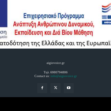
aigiovoice.gr
Τηλ. 6980794806
Contact us:
info@aigiovoice.gr