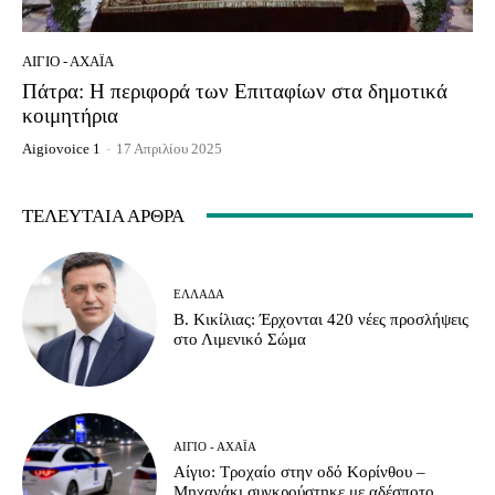
ΑΊΓΙΟ - ΑΧΑΪ́Α
Πάτρα: Η περιφορά των Επιταφίων στα δημοτικά
κοιμητήρια
Aigiovoice 1
-
17 Απριλίου 2025
ΤΕΛΕΥΤΑΊΑ ΆΡΘΡΑ
ΕΛΛΆΔΑ
Β. Κικίλιας: Έρχονται 420 νέες προσλήψεις
στο Λιμενικό Σώμα
ΑΊΓΙΟ - ΑΧΑΪ́Α
Αίγιο: Τροχαίο στην οδό Κορίνθου –
Μηχανάκι συγκρούστηκε με αδέσποτο