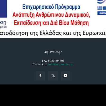
aigiovoice.gr
Τηλ. 6980794806
Contact us:
info@aigiovoice.gr