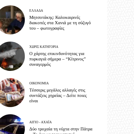
ΕΛΛΆΔΑ
Μητσοτάκης: Καλοκαιρινές
διακοπές στα Χανιά με τη σύζυγό
του – φωτογραφίες
ΧΩΡΊΣ ΚΑΤΗΓΟΡΊΑ
Ο χάρτης επικινδυνότητας για
πυρκαγιά σήμερα – “Κίτρινος”
συναγερμός
ΟΙΚΟΝΟΜΊΑ
Tέσσερις μεγάλες αλλαγές στις
συντάξεις χηρείας – Δείτε ποιες
είναι
ΑΊΓΙΟ - ΑΧΑΪ́Α
Δύο τροχαία τη νύχτα στην Πάτρα