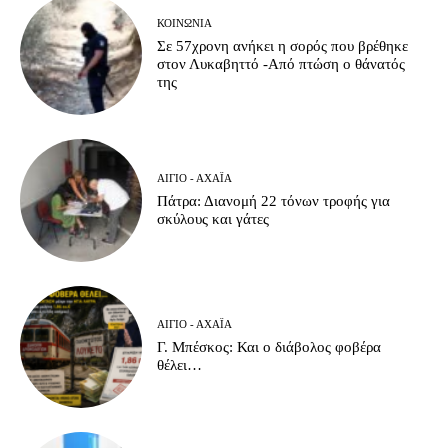
ΚΟΙΝΩΝΊΑ
Σε 57χρονη ανήκει η σορός που βρέθηκε
στον Λυκαβηττό -Από πτώση ο θάνατός
της
ΑΊΓΙΟ - ΑΧΑΪ́Α
Πάτρα: Διανομή 22 τόνων τροφής για
σκύλους και γάτες
ΑΊΓΙΟ - ΑΧΑΪ́Α
Γ. Μπέσκος: Και ο διάβολος φοβέρα
θέλει…