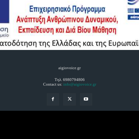
aigiovoice.gr
Τηλ. 6980794806
Contact us:
info@aigiovoice.gr