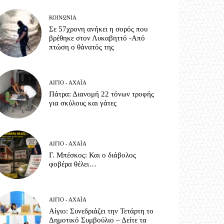
ΚΟΙΝΩΝΊΑ
Σε 57χρονη ανήκει η σορός που
βρέθηκε στον Λυκαβηττό -Από
πτώση ο θάνατός της
ΑΊΓΙΟ - ΑΧΑΪ́Α
Πάτρα: Διανομή 22 τόνων τροφής
για σκύλους και γάτες
ΑΊΓΙΟ - ΑΧΑΪ́Α
Γ. Μπέσκος: Και ο διάβολος
φοβέρα θέλει…
ΑΊΓΙΟ - ΑΧΑΪ́Α
Αίγιο: Συνεδριάζει την Τετάρτη το
Δημοτικό Συμβούλιο – Δείτε τα