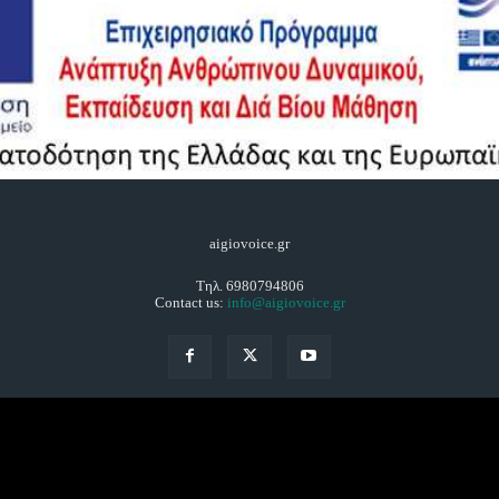
aigiovoice.gr
Τηλ. 6980794806
Contact us:
info@aigiovoice.gr