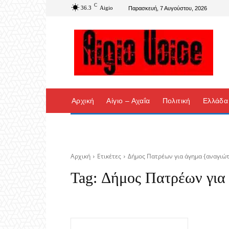
C
36.3
Aigio
Παρασκευή, 7 Αυγούστου, 2026
Αρχική
Αίγιο – Αχαΐα
Πολιτική
Ελλάδα
Αρχική
Ετικέτες
Δήμος Πατρέων για άγημα {αναγιώ
Tag:
Δήμος Πατρέων για