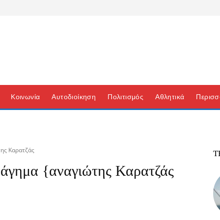
Κοινωνία
Αυτοδιοίκηση
Πολιτισμός
Αθλητικά
Περισσ
της Καρατζάς
Τ
 άγημα {αναγιώτης Καρατζάς