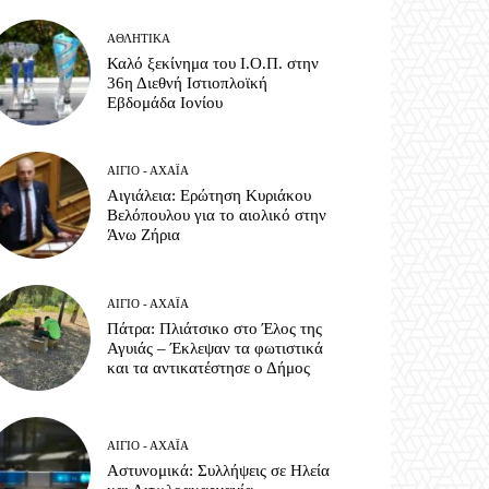
ΑΘΛΗΤΙΚΆ
Καλό ξεκίνημα του Ι.Ο.Π. στην
36η Διεθνή Ιστιοπλοϊκή
Εβδομάδα Ιονίου
ΑΊΓΙΟ - ΑΧΑΪ́Α
Αιγιάλεια: Ερώτηση Κυριάκου
Βελόπουλου για το αιολικό στην
Άνω Ζήρια
ΑΊΓΙΟ - ΑΧΑΪ́Α
Πάτρα: Πλιάτσικο στο Έλος της
Αγυιάς – Έκλεψαν τα φωτιστικά
και τα αντικατέστησε ο Δήμος
ΑΊΓΙΟ - ΑΧΑΪ́Α
Αστυνομικά: Συλλήψεις σε Ηλεία