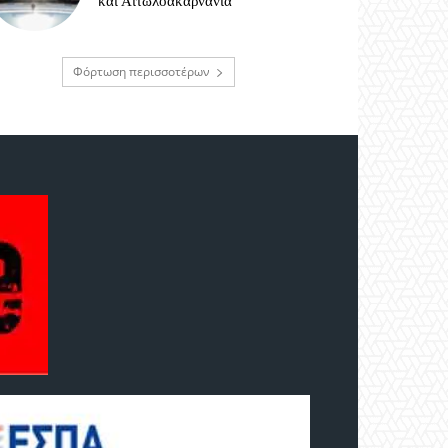
και Αιτωλοακαρνανία
Φόρτωση περισσοτέρων