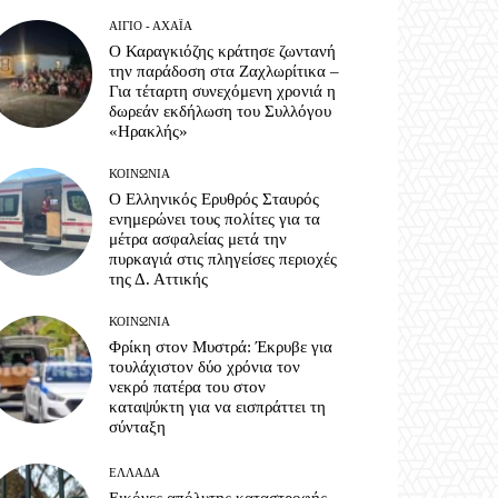
ΑΊΓΙΟ - ΑΧΑΪ́Α
Ο Καραγκιόζης κράτησε ζωντανή
την παράδοση στα Ζαχλωρίτικα –
Για τέταρτη συνεχόμενη χρονιά η
δωρεάν εκδήλωση του Συλλόγου
«Ηρακλής»
ΚΟΙΝΩΝΊΑ
Ο Ελληνικός Ερυθρός Σταυρός
ενημερώνει τους πολίτες για τα
μέτρα ασφαλείας μετά την
πυρκαγιά στις πληγείσες περιοχές
της Δ. Αττικής
ΚΟΙΝΩΝΊΑ
Φρίκη στον Μυστρά: Έκρυβε για
τουλάχιστον δύο χρόνια τον
νεκρό πατέρα του στον
καταψύκτη για να εισπράττει τη
σύνταξη
ΕΛΛΆΔΑ