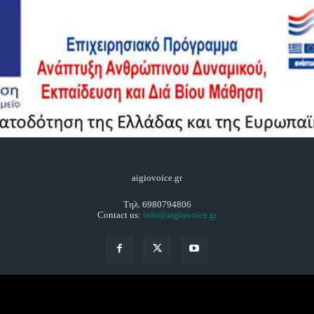
aigiovoice.gr
Τηλ. 6980794806
Contact us:
info@aigiovoice.gr