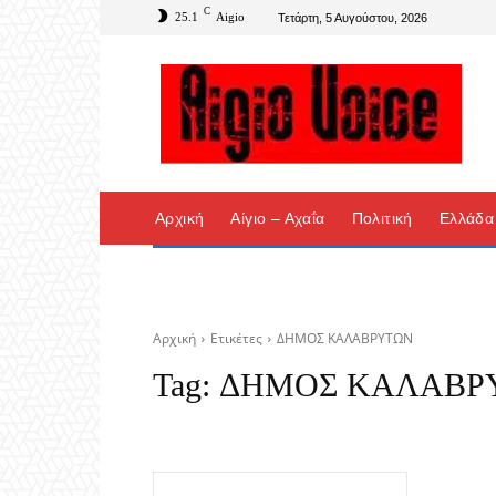
C
25.1
Aigio
Τετάρτη, 5 Αυγούστου, 2026
Αρχική
Αίγιο – Αχαΐα
Πολιτική
Ελλάδα
Αρχική
Ετικέτες
ΔΗΜΟΣ ΚΑΛΑΒΡΥΤΩΝ
Tag:
ΔΗΜΟΣ ΚΑΛΑΒΡ