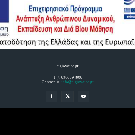
aigiovoice.gr
Τηλ. 6980794806
Contact us:
info@aigiovoice.gr