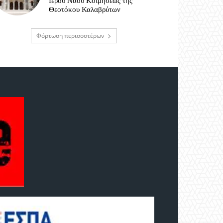
Ιερού Ναού Κοιμήσεως της
Θεοτόκου Καλαβρύτων
Φόρτωση περισσοτέρων