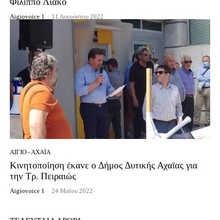
Φίλιππο Λιάκο
Aigiovoice 1
-
11 Αυγούστου 2022
ΑΊΓΙΟ - ΑΧΑΪ́Α
Κινητοποίηση έκανε ο Δήμος Δυτικής Αχαϊας για
την Τρ. Πειραιώς
Aigiovoice 1
-
24 Μαΐου 2022