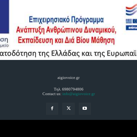
aigiovoice.gr
Τηλ. 6980794806
Contact us:
info@aigiovoice.gr