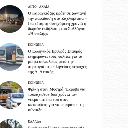
ΑΊΓΙΟ - ΑΧΑΪ́Α
Ο Καραγκιόζης κράτησε ζωντανή
την παράδοση στα Ζαχλωρίτικα –
Για τέταρτη συνεχόμενη χρονιά η
δωρεάν εκδήλωση του Συλλόγου
«Ηρακλής»
ΚΟΙΝΩΝΊΑ
Ο Ελληνικός Ερυθρός Σταυρός
ενημερώνει τους πολίτες για τα
μέτρα ασφαλείας μετά την
πυρκαγιά στις πληγείσες περιοχές
της Δ. Αττικής
ΚΟΙΝΩΝΊΑ
Φρίκη στον Μυστρά: Έκρυβε για
τουλάχιστον δύο χρόνια τον
νεκρό πατέρα του στον
καταψύκτη για να εισπράττει τη
σύνταξη
ΕΛΛΆΔΑ