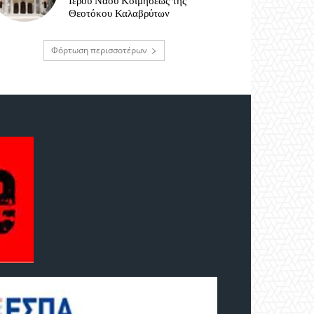
Ιερού Ναού Κοιμήσεως της
Θεοτόκου Καλαβρύτων
Φόρτωση περισσοτέρων