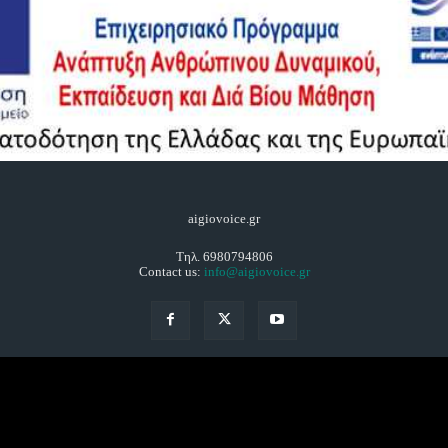
aigiovoice.gr
Τηλ. 6980794806
Contact us:
info@aigiovoice.gr