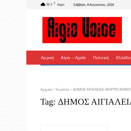
C
36.3
Aigio
Σάββατο, 8 Αυγούστου, 2026
Αρχική
Αίγιο – Αχαΐα
Πολιτική
Ελλάδα
Αρχική
Ετικέτες
ΔΗΜΟΣ ΑΙΓΙΑΛΕΙΑΣ-ΚΕΝΤΡΟ ΚΟΙΝ
Tag:
ΔΗΜΟΣ ΑΙΓΙΑΛΕ