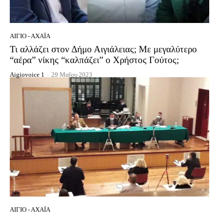
ΑΊΓΙΟ - ΑΧΑΪ́Α
Τι αλλάζει στον Δήμο Αιγιάλειας; Με μεγαλύτερο
“αέρα” νίκης “καλπάζει” ο Χρήστος Γούτος;
Aigiovoice 1
-
29 Μαΐου 2023
ΑΊΓΙΟ - ΑΧΑΪ́Α