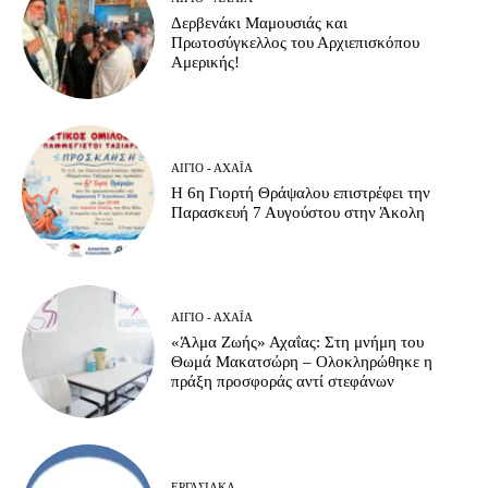
Δερβενάκι Μαμουσιάς και
Πρωτοσύγκελλος του Αρχιεπισκόπου
Αμερικής!
ΑΊΓΙΟ - ΑΧΑΪ́Α
Η 6η Γιορτή Θράψαλου επιστρέφει την
Παρασκευή 7 Αυγούστου στην Άκολη
ΑΊΓΙΟ - ΑΧΑΪ́Α
«Άλμα Ζωής» Αχαΐας: Στη μνήμη του
Θωμά Μακατσώρη – Ολοκληρώθηκε η
πράξη προσφοράς αντί στεφάνων
ΕΡΓΑΣΙΑΚΆ