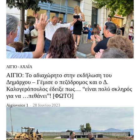
ΑΊΓΙΟ - ΑΧΑΪ́Α
ΑΙΓΙΟ: Το αδιαχώρητο στην εκδήλωση του
Δημάρχου – Γέμισε ο πεζόδρομος και ο Δ.
Καλογερόπουλος έδειξε πως… “είναι πολύ σκληρός
για να …πεθάνει”! [ΦΩΤΟ]
Aigiovoice 1
-
28 Ιουνίου 2023