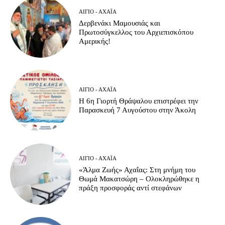
ΑΊΓΙΟ - ΑΧΑΪ́Α
Δερβενάκι Μαμουσιάς και
Πρωτοσύγκελλος του Αρχιεπισκόπου
Αμερικής!
ΑΊΓΙΟ - ΑΧΑΪ́Α
Η 6η Γιορτή Θράψαλου επιστρέφει την
Παρασκευή 7 Αυγούστου στην Άκολη
ΑΊΓΙΟ - ΑΧΑΪ́Α
«Άλμα Ζωής» Αχαΐας: Στη μνήμη του
Θωμά Μακατσώρη – Ολοκληρώθηκε η
πράξη προσφοράς αντί στεφάνων