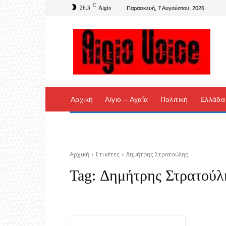
C
26.3
Aigio
Παρασκευή, 7 Αυγούστου, 2026
Αρχική
Αίγιο – Αχαΐα
Πολιτική
Ελλάδα
Αρχική
Ετικέτες
Δημήτρης Στρατούλης
Tag:
Δημήτρης Στρατούλ