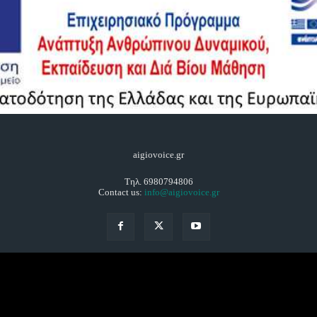
aigiovoice.gr
Τηλ. 6980794806
Contact us:
info@aigiovoice.gr