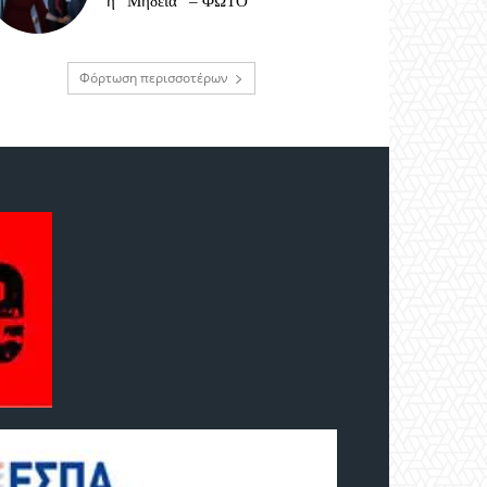
η “Μήδεια” – ΦΩΤΟ
Φόρτωση περισσοτέρων