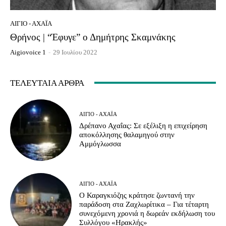
ΑΊΓΙΟ - ΑΧΑΪ́Α
Θρήνος | “Έφυγε” ο Δημήτρης Σκαμνάκης
Aigiovoice 1
-
29 Ιουλίου 2022
ΤΕΛΕΥΤΑΊΑ ΆΡΘΡΑ
ΑΊΓΙΟ - ΑΧΑΪ́Α
Δρέπανο Αχαΐας: Σε εξέλιξη η επιχείρηση
αποκόλλησης θαλαμηγού στην
Αμμόγλωσσα
ΑΊΓΙΟ - ΑΧΑΪ́Α
Ο Καραγκιόζης κράτησε ζωντανή την
παράδοση στα Ζαχλωρίτικα – Για τέταρτη
συνεχόμενη χρονιά η δωρεάν εκδήλωση του
Συλλόγου «Ηρακλής»