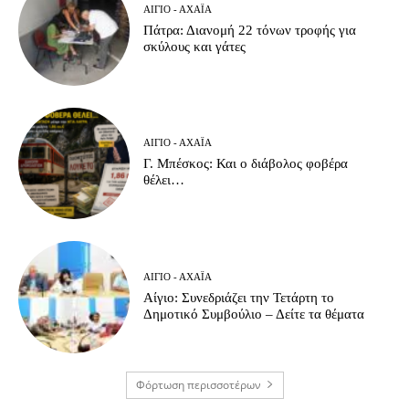
ΑΊΓΙΟ - ΑΧΑΪ́Α
Πάτρα: Διανομή 22 τόνων τροφής για
σκύλους και γάτες
ΑΊΓΙΟ - ΑΧΑΪ́Α
Γ. Μπέσκος: Και ο διάβολος φοβέρα
θέλει…
ΑΊΓΙΟ - ΑΧΑΪ́Α
Αίγιο: Συνεδριάζει την Τετάρτη το
Δημοτικό Συμβούλιο – Δείτε τα θέματα
Φόρτωση περισσοτέρων