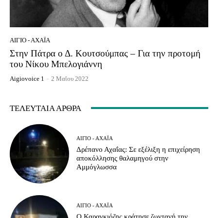
ΑΊΓΙΟ - ΑΧΑΪ́Α
Στην Πάτρα ο Δ. Κουτσούμπας – Για την προτομή
του Νίκου Μπελογιάννη
Aigiovoice 1
-
2 Μαΐου 2022
ΤΕΛΕΥΤΑΊΑ ΆΡΘΡΑ
ΑΊΓΙΟ - ΑΧΑΪ́Α
Δρέπανο Αχαΐας: Σε εξέλιξη η επιχείρηση
αποκόλλησης θαλαμηγού στην
Αμμόγλωσσα
ΑΊΓΙΟ - ΑΧΑΪ́Α
Ο Καραγκιόζης κράτησε ζωντανή την