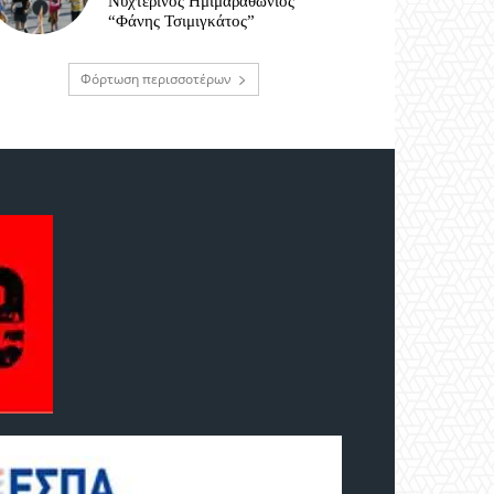
Νυχτερινός Ημιμαραθώνιος
“Φάνης Τσιμιγκάτος”
Φόρτωση περισσοτέρων