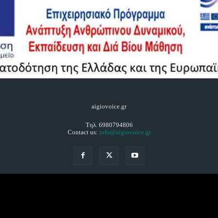
aigiovoice.gr
Τηλ. 6980794806
Contact us:
info@aigiovoice.gr