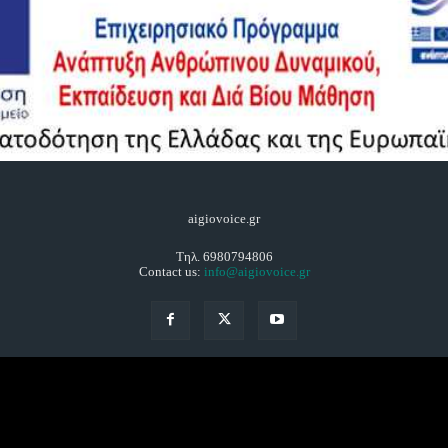
aigiovoice.gr
Τηλ. 6980794806
Contact us:
info@aigiovoice.gr