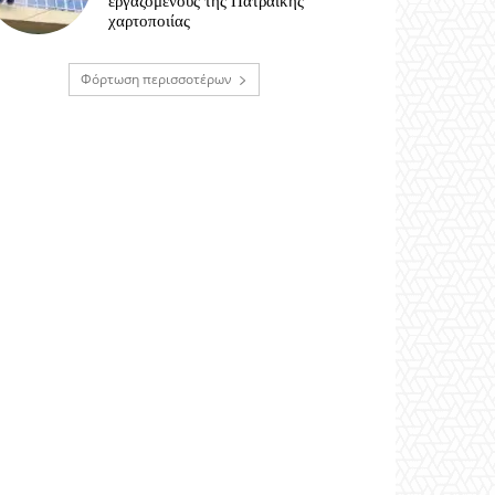
εργαζόμενους της Πατραϊκής
χαρτοποιίας
Φόρτωση περισσοτέρων