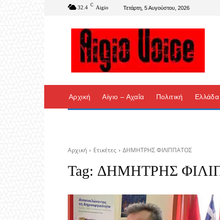
C
32.4
Aigio
Τετάρτη, 5 Αυγούστου, 2026
Αρχική
Αίγιο – Αχαΐα
Πολιτική
Ελλάδα
Αρχική
Ετικέτες
ΔΗΜΗΤΡΗΣ ΦΙΛΙΠΠΑΤΟΣ
Tag:
ΔΗΜΗΤΡΗΣ ΦΙΛΙ