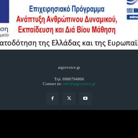
aigiovoice.gr
Τηλ. 6980794806
Contact us:
info@aigiovoice.gr