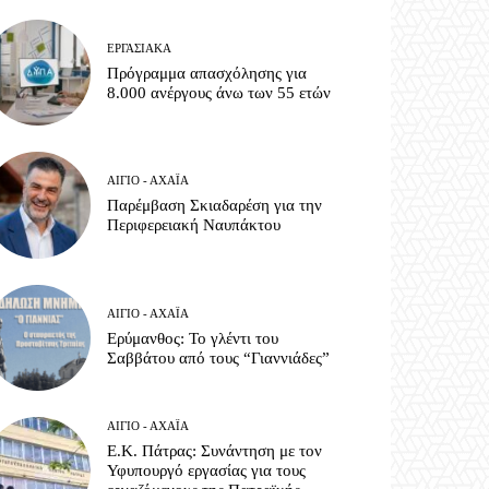
ΕΡΓΑΣΙΑΚΆ
Πρόγραμμα απασχόλησης για
8.000 ανέργους άνω των 55 ετών
ΑΊΓΙΟ - ΑΧΑΪ́Α
Παρέμβαση Σκιαδαρέση για την
Περιφερειακή Ναυπάκτου
ΑΊΓΙΟ - ΑΧΑΪ́Α
Ερύμανθος: Το γλέντι του
Σαββάτου από τους “Γιαννιάδες”
ΑΊΓΙΟ - ΑΧΑΪ́Α
Ε.Κ. Πάτρας: Συνάντηση με τον
Υφυπουργό εργασίας για τους