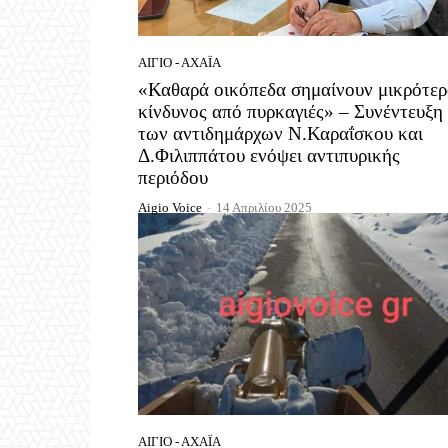
ΑΊΓΙΟ - ΑΧΑΪ́Α
«Καθαρά οικόπεδα σημαίνουν μικρότερ
κίνδυνος από πυρκαγιές» – Συνέντευξη
των αντιδημάρχων Ν.Καραΐσκου και
Δ.Φιλιππάτου ενόψει αντιπυρικής
περιόδου
Aigio Voice
-
14 Απριλίου 2025
ΑΊΓΙΟ - ΑΧΑΪ́Α