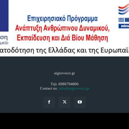
aigiovoice.gr
Τηλ. 6980794806
Contact us:
info@aigiovoice.gr