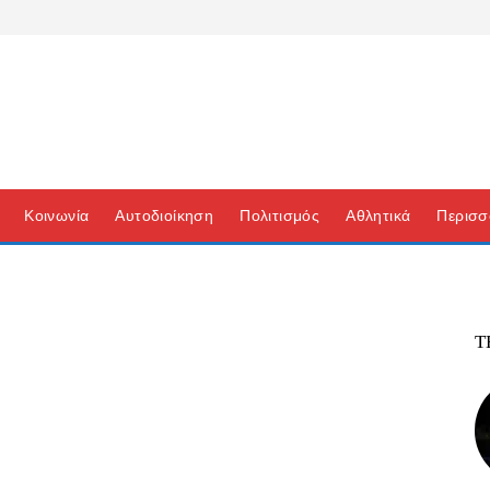
Κοινωνία
Αυτοδιοίκηση
Πολιτισμός
Αθλητικά
Περισσ
Τ