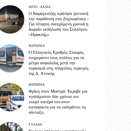
ΑΊΓΙΟ - ΑΧΑΪ́Α
Ο Καραγκιόζης κράτησε ζωντανή
την παράδοση στα Ζαχλωρίτικα –
Για τέταρτη συνεχόμενη χρονιά η
δωρεάν εκδήλωση του Συλλόγου
«Ηρακλής»
ΚΟΙΝΩΝΊΑ
Ο Ελληνικός Ερυθρός Σταυρός
ενημερώνει τους πολίτες για τα
μέτρα ασφαλείας μετά την
πυρκαγιά στις πληγείσες περιοχές
της Δ. Αττικής
ΚΟΙΝΩΝΊΑ
Φρίκη στον Μυστρά: Έκρυβε για
τουλάχιστον δύο χρόνια τον
νεκρό πατέρα του στον
καταψύκτη για να εισπράττει τη
σύνταξη
ΕΛΛΆΔΑ