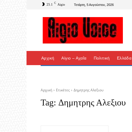
C
25.1
Aigio
Τετάρτη, 5 Αυγούστου, 2026
Αρχική
Αίγιο – Αχαΐα
Πολιτική
Ελλάδα
Αρχική
Ετικέτες
Δημητρης Αλεξιου
Tag:
Δημητρης Αλεξιου