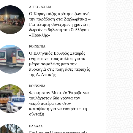
ΑΊΓΙΟ - ΑΧΑΪ́Α
Ο Καραγκιόζης κράτησε ζωντανή
την παράδοση στα Ζαχλωρίτικα –
Για τέταρτη συνεχόμενη χρονιά η
δωρεάν εκδήλωση του Συλλόγου
«Ηρακλής»
ΚΟΙΝΩΝΊΑ
Ο Ελληνικός Ερυθρός Σταυρός
ενημερώνει τους πολίτες για τα
μέτρα ασφαλείας μετά την
πυρκαγιά στις πληγείσες περιοχές
της Δ. Αττικής
ΚΟΙΝΩΝΊΑ
Φρίκη στον Μυστρά: Έκρυβε για
τουλάχιστον δύο χρόνια τον
νεκρό πατέρα του στον
καταψύκτη για να εισπράττει τη
σύνταξη
ΕΛΛΆΔΑ