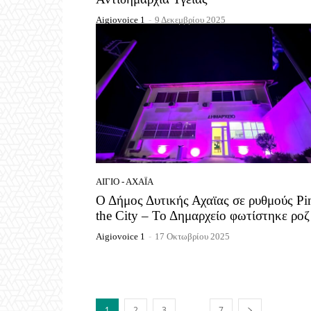
Aigiovoice 1
-
9 Δεκεμβρίου 2025
ΑΊΓΙΟ - ΑΧΑΪ́Α
Ο Δήμος Δυτικής Αχαϊας σε ρυθμούς Pi
the City – Το Δημαρχείο φωτίστηκε ροζ
Aigiovoice 1
-
17 Οκτωβρίου 2025
...
1
2
3
7