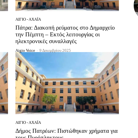
ΑΊΓΙΟ - ΑΧΑΪ́Α
Πάτρα: Διακοπή ρεύματος στο Δημαρχείο
την Πέμπτη – Εκτός λειτουργίας οι
ηλεκτρονικές συναλλαγές
Aigio Voice
-
9 Δεκεμβρίου 2025
ΑΊΓΙΟ - ΑΧΑΪ́Α
Δήμος Πατρέων: Πιστώθηκαν χρήματα για
τους Πυρόπληκτους