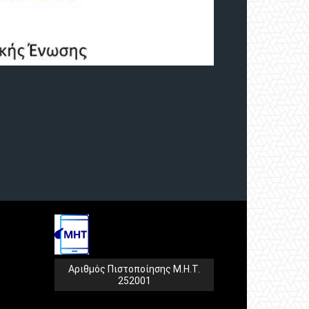
Αριθμός Πιστοποίησης Μ.Η.Τ.
252001