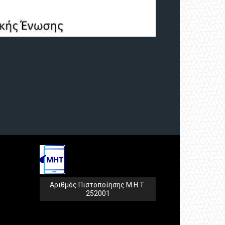
Αριθμός Πιστοποίησης Μ.Η.Τ.
252001