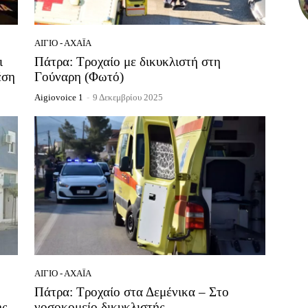
ΑΊΓΙΟ - ΑΧΑΪ́Α
ι
Πάτρα: Τροχαίο με δικυκλιστή στη
έση
Γούναρη (Φωτό)
Aigiovoice 1
-
9 Δεκεμβρίου 2025
ΑΊΓΙΟ - ΑΧΑΪ́Α
Πάτρα: Τροχαίο στα Δεμένικα – Στο
ής
νοσοκομείο δικυκλιστής