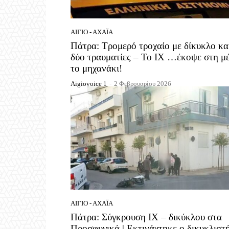
ΑΊΓΙΟ - ΑΧΑΪ́Α
Πάτρα: Τρομερό τροχαίο με δίκυκλο κα
δύο τραυματίες – Το ΙΧ …έκοψε στη μ
το μηχανάκι!
Aigiovoice 1
-
2 Φεβρουαρίου 2026
ΑΊΓΙΟ - ΑΧΑΪ́Α
Πάτρα: Σύγκρουση ΙΧ – δικύκλου στα
Προσφυγικά | Εκτινάχτηκε ο δικυκλιστ