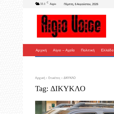
C
33.1
Aigio
Πέμπτη, 6 Αυγούστου, 2026
Αρχική
Αίγιο – Αχαΐα
Πολιτική
Ελλάδα
Αρχική
Ετικέτες
ΔΙΚΥΚΛΟ
Tag:
ΔΙΚΥΚΛΟ