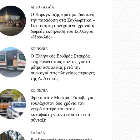
ΑΊΓΙΟ - ΑΧΑΪ́Α
Ο Καραγκιόζης κράτησε ζωντανή
την παράδοση στα Ζαχλωρίτικα –
Για τέταρτη συνεχόμενη χρονιά η
δωρεάν εκδήλωση του Συλλόγου
«Ηρακλής»
ΚΟΙΝΩΝΊΑ
Ο Ελληνικός Ερυθρός Σταυρός
ενημερώνει τους πολίτες για τα
μέτρα ασφαλείας μετά την
πυρκαγιά στις πληγείσες περιοχές
της Δ. Αττικής
ΚΟΙΝΩΝΊΑ
Φρίκη στον Μυστρά: Έκρυβε για
τουλάχιστον δύο χρόνια τον
νεκρό πατέρα του στον
καταψύκτη για να εισπράττει τη
σύνταξη
ΕΛΛΆΔΑ