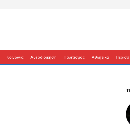
Κοινωνία
Αυτοδιοίκηση
Πολιτισμός
Αθλητικά
Περισσ
Τ