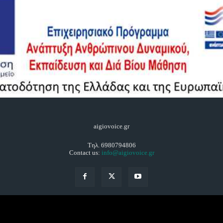
aigiovoice.gr
Τηλ. 6980794806
Contact us:
info@aigiovoice.gr