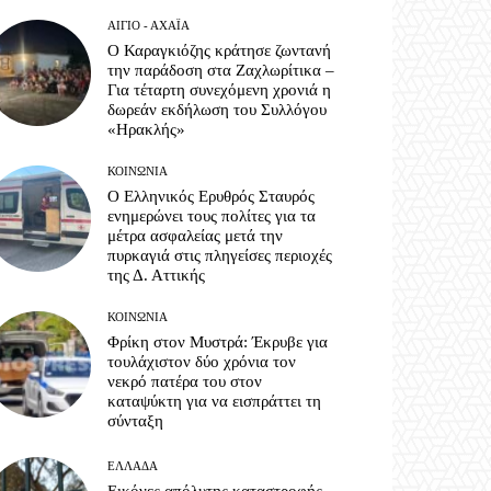
ΑΊΓΙΟ - ΑΧΑΪ́Α
Ο Καραγκιόζης κράτησε ζωντανή
την παράδοση στα Ζαχλωρίτικα –
Για τέταρτη συνεχόμενη χρονιά η
δωρεάν εκδήλωση του Συλλόγου
«Ηρακλής»
ΚΟΙΝΩΝΊΑ
Ο Ελληνικός Ερυθρός Σταυρός
ενημερώνει τους πολίτες για τα
μέτρα ασφαλείας μετά την
πυρκαγιά στις πληγείσες περιοχές
της Δ. Αττικής
ΚΟΙΝΩΝΊΑ
Φρίκη στον Μυστρά: Έκρυβε για
τουλάχιστον δύο χρόνια τον
νεκρό πατέρα του στον
καταψύκτη για να εισπράττει τη
σύνταξη
ΕΛΛΆΔΑ