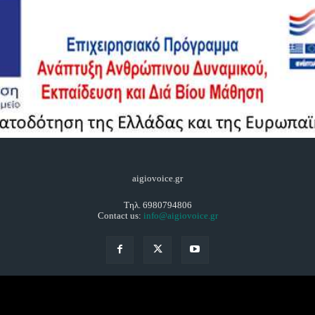
aigiovoice.gr
Τηλ. 6980794806
Contact us:
info@aigiovoice.gr