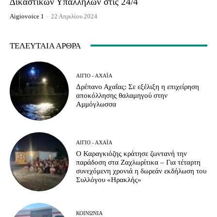
∆ικαστικών Υπαλλήλων στις 24/4
Aigiovoice 1
-
22 Απριλίου 2024
ΤΕΛΕΥΤΑΊΑ ΆΡΘΡΑ
ΑΊΓΙΟ - ΑΧΑΪ́Α
Δρέπανο Αχαΐας: Σε εξέλιξη η επιχείρηση
αποκόλλησης θαλαμηγού στην
Αμμόγλωσσα
ΑΊΓΙΟ - ΑΧΑΪ́Α
Ο Καραγκιόζης κράτησε ζωντανή την
παράδοση στα Ζαχλωρίτικα – Για τέταρτη
συνεχόμενη χρονιά η δωρεάν εκδήλωση του
Συλλόγου «Ηρακλής»
ΚΟΙΝΩΝΊΑ